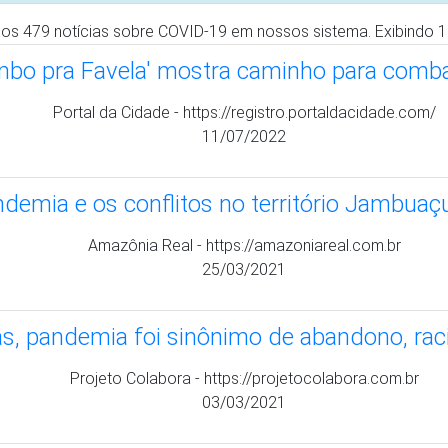
25/02/2021
nte proteger as comunidades quilombolas 
Conectas - https://www.conectas.org/noticias
18/02/2021
te no Brasil ajuda para afro-brasileiros con
Pravda Ru - https://port.pravda.ru/news/russa
13/02/2021
drama de comunidades tradicionais diante d
Outras Palavras - outraspalavras.net
19/03/2020