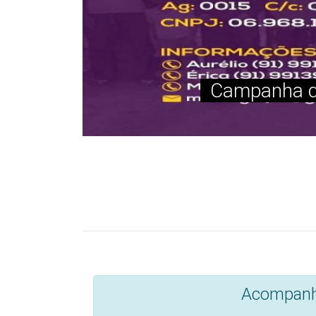
A pan
Para quilombola
É justa e necessária 