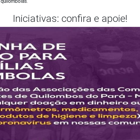
 quilombolas.
bo Vidal Martins diagnosticados co
Iniciativas: confira e apoie!
Community picks
Casino Online
Os Melhores Cassinos Online
Melhores Cassinos Online Confiáveis
Notícias
 o que saiu na mídia sobre quilombolas e
s 479 notícias sobre COVID-19 em nossos sistema. Exibindo 10
mbo pra Favela' mostra caminho para comba