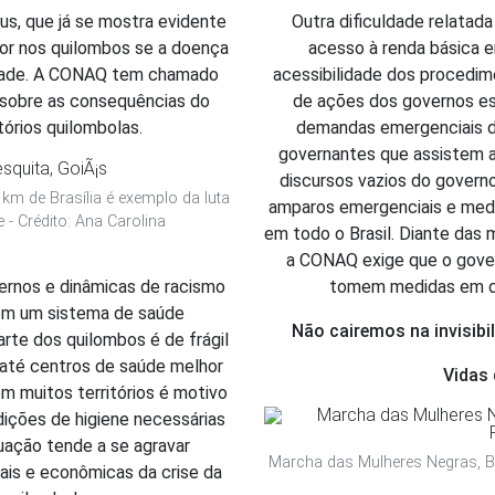
s, que já se mostra evidente 
Outra dificuldade relatad
dor nos quilombos se a doença 
acesso à renda básica e
idade. A CONAQ tem chamado 
acessibilidade dos procedime
 sobre as consequências do 
de ações dos governos est
órios quilombolas.
demandas emergenciais dos
governantes que assistem a
discursos vazios do govern
km de Brasília é exemplo da luta
amparos emergenciais e medi
e - Crédito: Ana Carolina
em todo o Brasil. Diante das m
a CONAQ exige que o govern
ernos e dinâmicas de racismo 
tomem medidas em de
om um sistema de saúde 
Não cairemos na invisibi
arte dos quilombos é de frágil 
até centros de saúde melhor 
Vidas
 muitos territórios é motivo 
ições de higiene necessárias 
uação tende a se agravar 
Marcha das Mulheres Negras, Br
is e econômicas da crise da 
ação de recursos URGENTE para mor