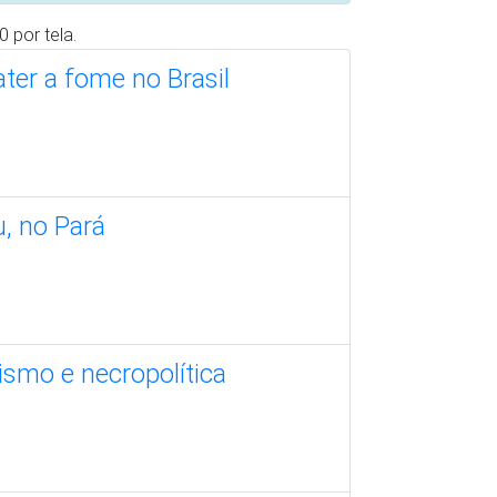
durante a pandemia
tra Covid-19
o vírus