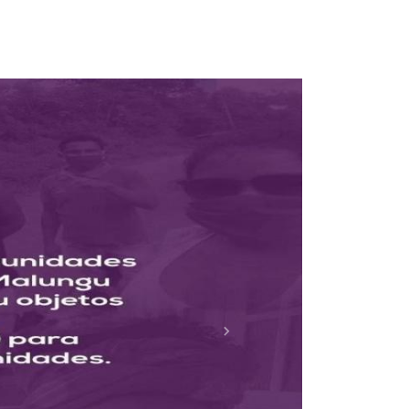
m Covid
Próximo
 COVID-19.
 por tela.
ter a fome no Brasil