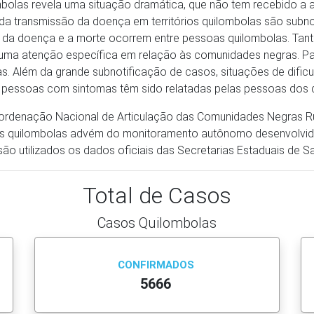
lombolas revela uma situação dramática, que não tem recebido a
transmissão da doença em territórios quilombolas são subnoti
 da doença e a morte ocorrem entre pessoas quilombolas. Tant
 uma atenção específica em relação às comunidades negras. P
s. Além da grande subnotificação de casos, situações de dif
pessoas com sintomas têm sido relatadas pelas pessoas dos 
oordenação Nacional de Articulação das Comunidades Negras Ru
s quilombolas advém do monitoramento autônomo desenvolvido p
o utilizados os dados oficiais das Secretarias Estaduais de S
Total de Casos
Casos Quilombolas
CONFIRMADOS
5666