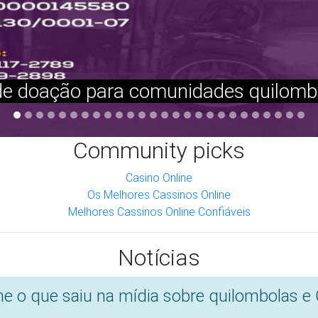
Portal da Cidade - https://registro.portaldacidade.com/
11/07/2022
demia e os conflitos no território Jambuaç
Amazônia Real - https://amazoniareal.com.br
25/03/2021
s, pandemia foi sinônimo de abandono, raci
Projeto Colabora - https://projetocolabora.com.br
03/03/2021
a decisão do STF que suspende ações sobre 
áreas quilombolas
OESP - https://politica.estadao.com.br/blogs/fausto-mace