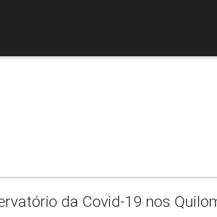
lombo sem Covi
Vidas quilombolas importam!
rvatório da Covid-19 nos Quil