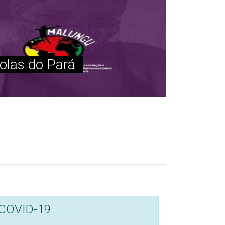
u, no Pará
smo e necropolítica
a posse e a propriedade de
do