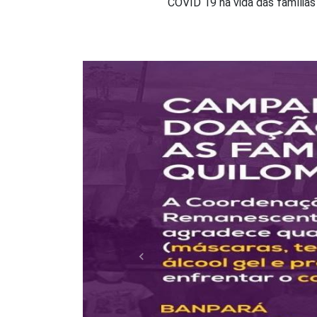
COVID 19 na vida das famílias
Quilom
Anterior
Acompanhe
Compilamo
Filme 'Do Quilo