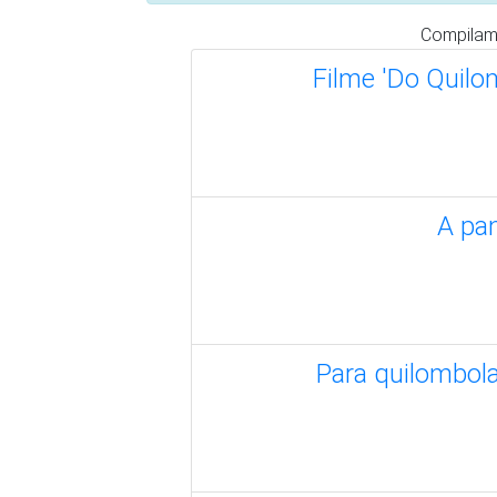
Por que é urge
Em deba
O 