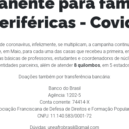
anente para famí
eriféricas - Cov
 coronavírus, infelizmente, se multiplicam, a campanha continu
 em Maio, para cada uma das casas que recebeu a primeira, ent
s básicas de professorxs, estudantes e coordenadorxs de núcl
entidades parceirxs, além de atender
8 quilombos
, em 5 estados
Doações também por transferência bancária:
Banco do Brasil
Agência: 1202-5
Conta corrente: 74414-X
ssociação Franciscana de Defesa de Direitos e Formação Popul
CNPJ: 11.140.583/0001-72
Dúvidas:
uneafrobrasil@gmail.com