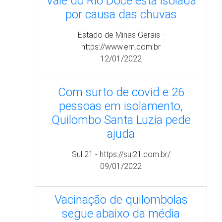
pessoas em isolamento,
Quilombo Santa Luzia pede
ajuda
Sul 21 - https://sul21.com.br/
09/01/2022
Vacinação de quilombolas
segue abaixo da média
nacional
Metrópoles - https://www.metropoles.com/
05/10/2021
tps://acervo.socioambiental.org/ac
de-letalidade-por-
coronavirus-entre-