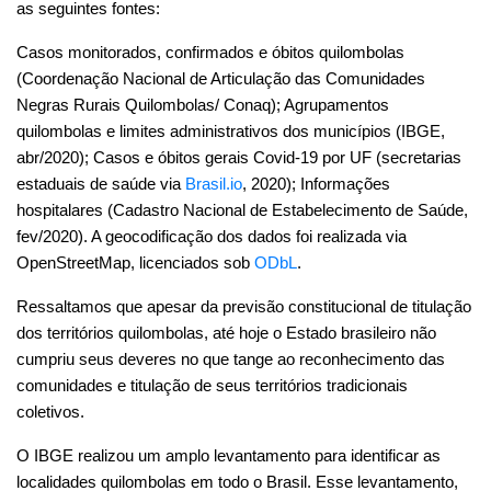
fev/2020). A geocodificação dos dados foi realizada via 
OpenStreetMap, licenciados sob 
ODbL
. 
Ressaltamos que apesar da previsão constitucional de titulação 
dos territórios quilombolas, até hoje o Estado brasileiro não 
cumpriu seus deveres no que tange ao reconhecimento das 
comunidades e titulação de seus territórios tradicionais 
coletivos.
O IBGE realizou um amplo levantamento para identificar as 
localidades quilombolas em todo o Brasil. Esse levantamento, 
baseado no direito à autoidentificação da identidade quilombola, 
servirá de base para realização do primeiro censo demográfico 
que indicará quantos são e onde estão os as pessoas 
quilombolas no Brasil. A Base Territorial Censitária do IBGE, que 
encontra-se em consolidação para o Censo Demográfico 2020, 
adiado para 2021, teve sua divulgação antecipada para 
subsidiar o desenvolvimento de políticas e ações específicas, 
planos e logística para enfrentar a Covid-19. O IBGE realiza o 
mapeamento das localidades indígenas e quilombolas a partir 