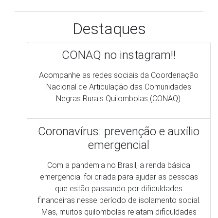
Coronavírus: prevenção e auxílio
emergencial
Com a pandemia no Brasil, a renda básica
emergencial foi criada para ajudar as pessoas
que estão passando por dificuldades
financeiras nesse período de isolamento social.
Mas, muitos quilombolas relatam dificuldades
para conseguir acessar o benefício e por isso
fizemos esse comunicado para auxiliar a todos
que tem direito.
Você já sabe, mas não custa lembrar os
cuidados para evitar a proliferação do
Coronavírus nos quilombos
Acesse as cartilhas da Conaq sobre o auxílio