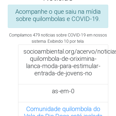
quilombola-de-oriximina-
lanca-moda-para-estimular-
entrada-de-jovens-no
as-em-0
Comunidade quilombola do
Vale do Rio Doce está isolada
por causa das chuvas
Estado de Minas Gerais -
https://www.em.com.br
12/01/2022
Com surto de covid e 26