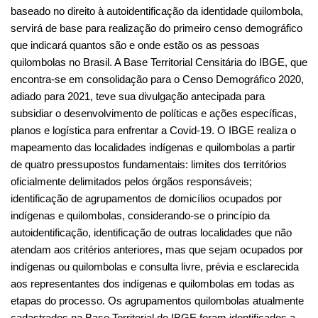
de quatro pressupostos fundamentais: limites dos territórios 
oficialmente delimitados pelos órgãos responsáveis; 
identificação de agrupamentos de domicílios ocupados por 
indígenas e quilombolas, considerando-se o princípio da 
autoidentificação, identificação de outras localidades que não 
atendam aos critérios anteriores, mas que sejam ocupados por 
indígenas ou quilombolas e consulta livre, prévia e esclarecida 
aos representantes dos indígenas e quilombolas em todas as 
etapas do processo. Os agrupamentos quilombolas atualmente 
cadastrados na Base Territorial do IBGE foram identificados a 
partir de: (i) informações georreferenciadas de localidades, 
coletadas por censos e pesquisas anteriores, principalmente o 
Censo Agro 2017; (ii) bases de dados de órgãos 
governamentais; (iii) outros registros administrativos 
disponíveis; (iv) listagens e cadastros de organizações da 
sociedade civil e (v) trabalhos de campo realizados pelas 
equipes do IBGE. A CONAQ acompanhou o levantamento do 
IBGE e resultou na identificação de cerca de 6.000 