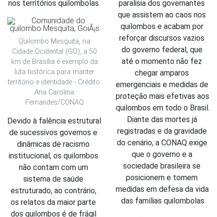
nos territórios quilombolas.
paralisia dos governantes 
que assistem ao caos nos 
quilombos e acabam por 
reforçar discursos vazios 
Quilombo Mesquita, na
do governo federal, que 
Cidade Ocidental (GO), a 50
até o momento não fez 
km de Brasília é exemplo da
luta histórica para manter
chegar amparos 
território e identidade - Crédito:
emergenciais e medidas de 
Ana Carolina
proteção mais efetivas aos 
Fernandes/CONAQ
quilombos em todo o Brasil. 
Diante das mortes já 
Devido à falência estrutural 
registradas e da gravidade 
de sucessivos governos e 
do cenário, a CONAQ exige 
dinâmicas de racismo 
que o governo e a 
institucional, os quilombos 
sociedade brasileira se 
não contam com um 
posicionem e tomem 
sistema de saúde 
medidas em defesa da vida 
estruturado, ao contrário, 
das famílias quilombolas
os relatos da maior parte 
dos quilombos é de frágil 