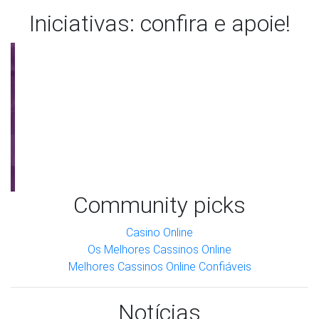
Iniciativas: confira e apoie!
Community picks
Anterior
Próxi
Casino Online
Os Melhores Cassinos Online
Melhores Cassinos Online Confiáveis
Notícias
Acompanhe o que saiu na mídia
sobre quilombolas e COVID-19.
Compilamos 479 notícias sobre COVID-19 em nossos
sistema. Exibindo 10 por tela.
socioambiental.org/acervo/notici