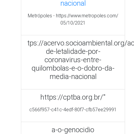
quilombolas-e-o-dobro-da-
media-nacional
https://cptba.org.br/"
c566f957-c41c-4edf-80f7-cfb57ee29991
a-o-genocidio
s quilombolas produzem
cestas de alimentos e
garantem renda durante
quarentena"
Manaus Alerta -
https://manausalerta.com.br/comunidades-