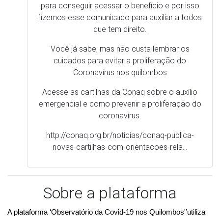
emergencial e como prevenir a proliferação do
coronavírus.
http://conaq.org.br/noticias/conaq-publica-
novas-cartilhas-com-orientacoes-rela…
Sobre a plataforma
A plataforma ‘Observatório da Covid-19 nos Quilombos'’utiliza 
as seguintes fontes:
Casos monitorados, confirmados e óbitos quilombolas 
(Coordenação Nacional de Articulação das Comunidades 
Negras Rurais Quilombolas/ Conaq); Agrupamentos 
quilombolas e limites administrativos dos municípios (IBGE, 
abr/2020); Casos e óbitos gerais Covid-19 por UF (secretarias 
estaduais de saúde via 
Brasil.io
, 2020); Informações 
hospitalares (Cadastro Nacional de Estabelecimento de Saúde, 