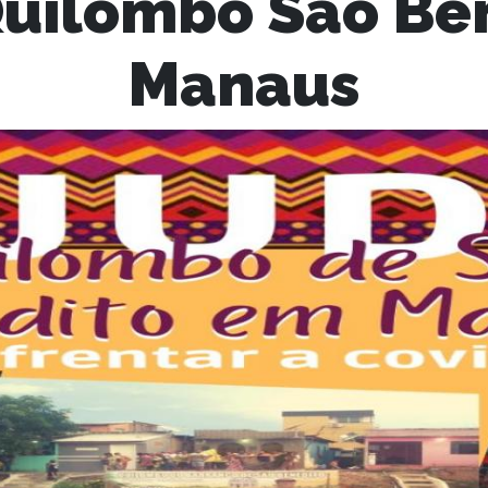
Quilombo São Be
Manaus