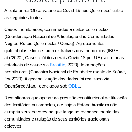
estaduais de saúde via 
Brasil.io
, 2020); Informações 
hospitalares (Cadastro Nacional de Estabelecimento de Saúde, 
fev/2020). A geocodificação dos dados foi realizada via 
OpenStreetMap, licenciados sob 
ODbL
. 
Ressaltamos que apesar da previsão constitucional de titulação 
dos territórios quilombolas, até hoje o Estado brasileiro não 
cumpriu seus deveres no que tange ao reconhecimento das 
comunidades e titulação de seus territórios tradicionais 
coletivos.
O IBGE realizou um amplo levantamento para identificar as 
localidades quilombolas em todo o Brasil. Esse levantamento, 
baseado no direito à autoidentificação da identidade quilombola, 
servirá de base para realização do primeiro censo demográfico 
que indicará quantos são e onde estão os as pessoas 
quilombolas no Brasil. A Base Territorial Censitária do IBGE, que 
encontra-se em consolidação para o Censo Demográfico 2020, 
adiado para 2021, teve sua divulgação antecipada para 