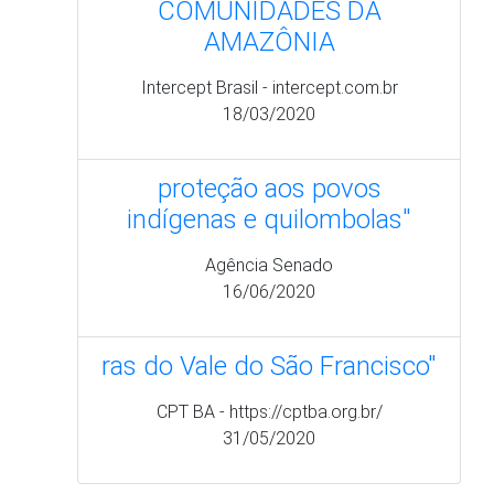
Agência Senado
16/06/2020
ras do Vale do São Francisco"
CPT BA - https://cptba.org.br/
31/05/2020
Paginação
Página
1
Page
2
Page
3
Page
4
Page
5
Page
6
Page
7
Page
8
Page
9
…
Próxima
››
Última
Último
atual
página
página
»
Destaques
CONAQ no instagram!!
Acompanhe as redes sociais da Coordenação