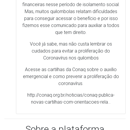
Acesse as cartilhas da Conaq sobre o auxílio
emergencial e como prevenir a proliferação do
coronavírus.
http://conaq.org.br/noticias/conaq-publica-
novas-cartilhas-com-orientacoes-rela…
Sobre a plataforma
A plataforma ‘Observatório da Covid-19 nos Quilombos'’utiliza 
as seguintes fontes:
Casos monitorados, confirmados e óbitos quilombolas 
(Coordenação Nacional de Articulação das Comunidades 
Negras Rurais Quilombolas/ Conaq); Agrupamentos 
quilombolas e limites administrativos dos municípios (IBGE, 
abr/2020); Casos e óbitos gerais Covid-19 por UF (secretarias 