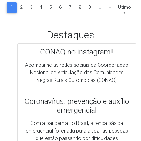
Nacional de Articulação das Comunidades
Negras Rurais Quilombolas (CONAQ).
Coronavírus: prevenção e auxílio
emergencial
Com a pandemia no Brasil, a renda básica
emergencial foi criada para ajudar as pessoas
que estão passando por dificuldades
financeiras nesse período de isolamento social.
Mas, muitos quilombolas relatam dificuldades
para conseguir acessar o benefício e por isso
fizemos esse comunicado para auxiliar a todos
que tem direito.
Você já sabe, mas não custa lembrar os
cuidados para evitar a proliferação do
Coronavírus nos quilombos