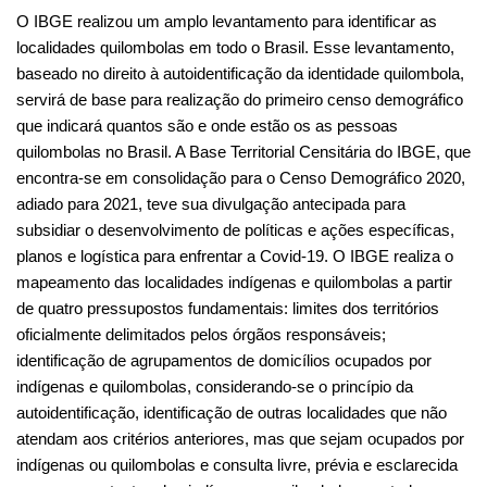
subsidiar o desenvolvimento de políticas e ações específicas, 
planos e logística para enfrentar a Covid-19. O IBGE realiza o 
mapeamento das localidades indígenas e quilombolas a partir 
de quatro pressupostos fundamentais: limites dos territórios 
oficialmente delimitados pelos órgãos responsáveis; 
identificação de agrupamentos de domicílios ocupados por 
indígenas e quilombolas, considerando-se o princípio da 
autoidentificação, identificação de outras localidades que não 
atendam aos critérios anteriores, mas que sejam ocupados por 
indígenas ou quilombolas e consulta livre, prévia e esclarecida 
aos representantes dos indígenas e quilombolas em todas as 
etapas do processo. Os agrupamentos quilombolas atualmente 
cadastrados na Base Territorial do IBGE foram identificados a 
partir de: (i) informações georreferenciadas de localidades, 
coletadas por censos e pesquisas anteriores, principalmente o 
Censo Agro 2017; (ii) bases de dados de órgãos 
governamentais; (iii) outros registros administrativos 
disponíveis; (iv) listagens e cadastros de organizações da 
sociedade civil e (v) trabalhos de campo realizados pelas 