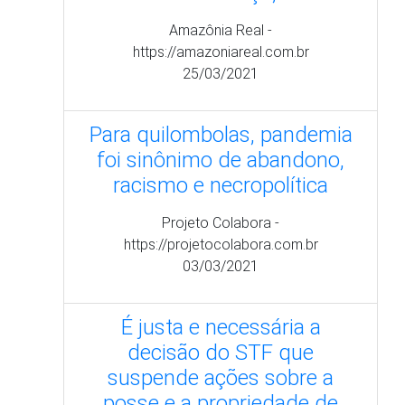
Projeto Colabora -
https://projetocolabora.com.br
03/03/2021
É justa e necessária a
decisão do STF que
suspende ações sobre a
posse e a propriedade de
áreas quilombolas
OESP -
https://politica.estadao.com.br/blogs/fausto-
macedo
25/02/2021
Por que é urgente proteger