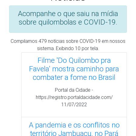
Favela' mostra caminho para
combater a fome no Brasil
Portal da Cidade -
https://registro.portaldacidade.com/
11/07/2022
A pandemia e os conflitos no
território Jambuaçu, no Pará
Amazônia Real -
https://amazoniareal.com.br
25/03/2021
Para quilombolas, pandemia
foi sinônimo de abandono,
racismo e necropolítica