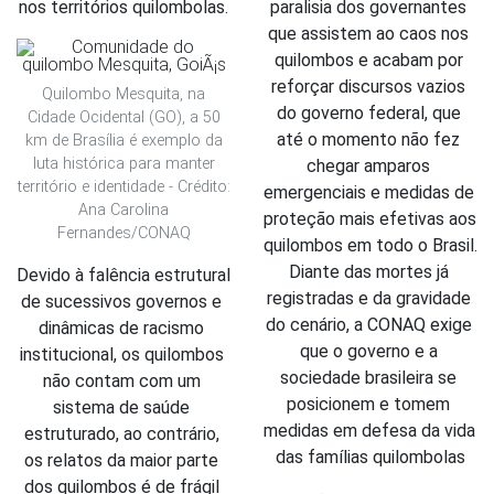
nos territórios quilombolas.
paralisia dos governantes 
que assistem ao caos nos 
quilombos e acabam por 
reforçar discursos vazios 
Quilombo Mesquita, na
do governo federal, que 
Cidade Ocidental (GO), a 50
até o momento não fez 
km de Brasília é exemplo da
luta histórica para manter
chegar amparos 
território e identidade - Crédito:
emergenciais e medidas de 
Ana Carolina
proteção mais efetivas aos 
Fernandes/CONAQ
quilombos em todo o Brasil. 
Diante das mortes já 
Devido à falência estrutural 
registradas e da gravidade 
de sucessivos governos e 
do cenário, a CONAQ exige 
dinâmicas de racismo 
que o governo e a 
institucional, os quilombos 
sociedade brasileira se 
não contam com um 
posicionem e tomem 
sistema de saúde 
medidas em defesa da vida 
estruturado, ao contrário, 
das famílias quilombolas
os relatos da maior parte 
dos quilombos é de frágil 