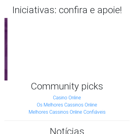
Iniciativas: confira e apoie!
Community picks
Anterior
Próxi
Casino Online
Os Melhores Cassinos Online
Melhores Cassinos Online Confiáveis
Notícias
Acompanhe o que saiu na mídia
sobre quilombolas e COVID-19.
Compilamos 479 notícias sobre COVID-19 em nossos
sistema. Exibindo 10 por tela.
Filme 'Do Quilombo pra