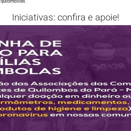
 quilombolas.
bo Vidal Martins diagnosticados co
Iniciativas: confira e apoie!
Community picks
Casino Online
Os Melhores Cassinos Online
Melhores Cassinos Online Confiáveis
Notícias
 o que saiu na mídia sobre quilombolas e
s 442 notícias sobre COVID-19 em nossos sistema. Exibindo 10
as investem na pesca e venda de peixes du