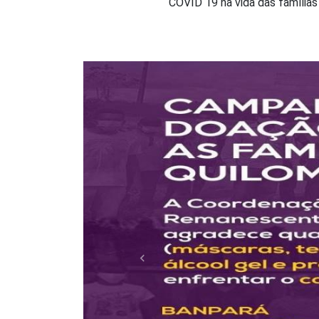
COVID 19 na vida das famílias
Quilom
Anterior
Acompanhe
Compilamo
Quilombol