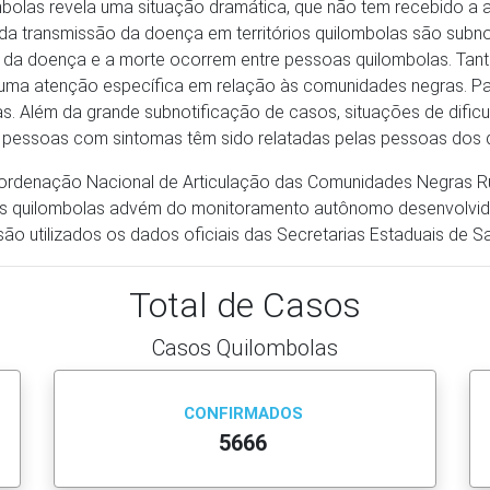
lombolas revela uma situação dramática, que não tem recebido a
transmissão da doença em territórios quilombolas são subnoti
 da doença e a morte ocorrem entre pessoas quilombolas. Tant
 uma atenção específica em relação às comunidades negras. P
s. Além da grande subnotificação de casos, situações de dif
pessoas com sintomas têm sido relatadas pelas pessoas dos 
oordenação Nacional de Articulação das Comunidades Negras Ru
s quilombolas advém do monitoramento autônomo desenvolvido p
o utilizados os dados oficiais das Secretarias Estaduais de S
Total de Casos
Casos Quilombolas
CONFIRMADOS
5666