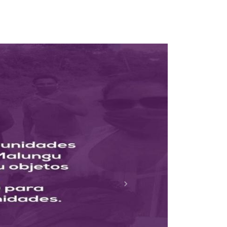
m Covid
Próximo
 COVID-19.
 por tela.
rante covid-19