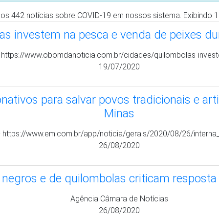
26/08/2020
unidades indígenas e quilombolas recebem
tps://www.jornalopcao.com.br/ultimas-noticias/escolas-em-com
19/07/2020
 recebem material de higiene e informação
 https://www.brasildefato.com.br/2020/06/02/quilombolas-do-pa
02/06/2020
em urgência na vacinação e no combate à 
Direto do ISA - https://www.socioambiental.org/
14/12/2020