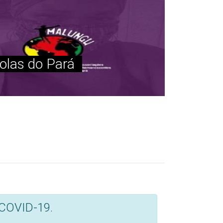
stem-na-pesca-e-venda-de
istas populares no Norte de
a_gerais,1179567/campanh
 do governo à Covid-19
uilombolas de Gurupá