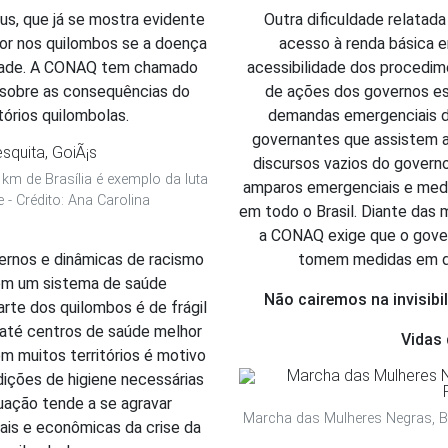
s, que já se mostra evidente 
Outra dificuldade relatad
dor nos quilombos se a doença 
acesso à renda básica e
idade. A CONAQ tem chamado 
acessibilidade dos procedime
 sobre as consequências do 
de ações dos governos est
órios quilombolas.
demandas emergenciais dos
governantes que assistem a
discursos vazios do govern
km de Brasília é exemplo da luta
amparos emergenciais e medi
e - Crédito: Ana Carolina
em todo o Brasil. Diante das m
a CONAQ exige que o govern
ernos e dinâmicas de racismo 
tomem medidas em de
om um sistema de saúde 
Não cairemos na invisibi
arte dos quilombos é de frágil 
até centros de saúde melhor 
Vidas
 muitos territórios é motivo 
ições de higiene necessárias 
uação tende a se agravar 
Marcha das Mulheres Negras, Br
is e econômicas da crise da 
ção de recursos URGENTE para mor