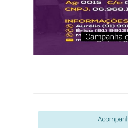
O Bom da Notícia 
Campanha arrecada dona
ESTADO DE MINAS - 
Representantes de 
Museu Emílio Go