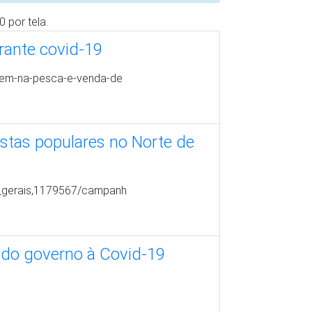
 acesso à internet
unidades-indigenas-e-qu
 para combate à covid-19
ra-recebem-material-de-
pandemia de Covid-19