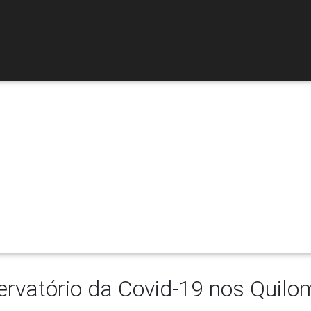
lombo sem Covi
Vidas quilombolas importam!
rvatório da Covid-19 nos Quil