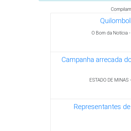
Escolas em com
Jornal Opção - ht
Quilombolas do Pará
Brasil de Fato -
Quilombolas ped