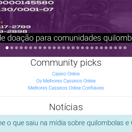
- https://www.obomdanoticia.com.br/cidades/quilombolas-inve
19/07/2020
tivos para salvar povos tradicionais e art
Minas
https://www.em.com.br/app/noticia/gerais/2020/08/26/intern
26/08/2020
negros e de quilombolas criticam resposta
Agência Câmara de Notícias
26/08/2020
eldi arrecada doações para comunidades q
G1 PA — Belém -