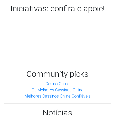
Iniciativas: confira e apoie!
Community picks
Anterior
Próxi
Casino Online
Os Melhores Cassinos Online
Melhores Cassinos Online Confiáveis
Notícias
Acompanhe o que saiu na mídia
sobre quilombolas e COVID-19.
Compilamos 479 notícias sobre COVID-19 em nossos
sistema. Exibindo 10 por tela.
b31363e-2f17-4629-931c-