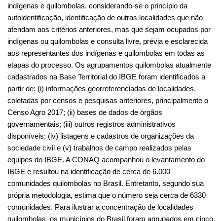
Censo Agro 2017; (ii) bases de dados de órgãos 
governamentais; (iii) outros registros administrativos 
disponíveis; (iv) listagens e cadastros de organizações da 
sociedade civil e (v) trabalhos de campo realizados pelas 
equipes do IBGE. A CONAQ acompanhou o levantamento do 
IBGE e resultou na identificação de cerca de 6.000 
comunidades quilombolas no Brasil. Entretanto, segundo sua 
própria metodologia, estima que o número seja cerca de 6330 
comunidades. Para ilustrar a concentração de localidades 
quilombolas, os municípios do Brasil foram agrupados em cinco 
classes, segundo número de ocorrência de localidades (0, 1 a 
10, 11 a 30, 31 a 45 e mais de 45 localidades) as unidades da 
federação também, nas classes (0, 1 a 100, 101 a 200, 201 a 
800, mais de 800 localidades).
Foto da testeira: Casa de pau a pique no Quilombo de 
Ivaporunduva, Vale do Ribeira (SP). Crédito: Louro Cunha/ISA.
Contato: 
quilombosemcovid@socioambiental.org