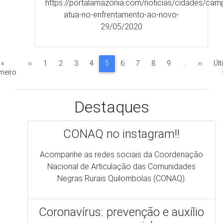
Destaques
CONAQ no instagram!!
Acompanhe as redes sociais da Coordenação
Nacional de Articulação das Comunidades
Negras Rurais Quilombolas (CONAQ).
Coronavírus: prevenção e auxílio
emergencial
Com a pandemia no Brasil, a renda básica
emergencial foi criada para ajudar as pessoas
que estão passando por dificuldades
financeiras nesse período de isolamento social.
Mas, muitos quilombolas relatam dificuldades
para conseguir acessar o benefício e por isso
fizemos esse comunicado para auxiliar a todos