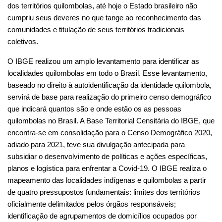
que indicará quantos são e onde estão os as pessoas 
quilombolas no Brasil. A Base Territorial Censitária do IBGE, que 
encontra-se em consolidação para o Censo Demográfico 2020, 
adiado para 2021, teve sua divulgação antecipada para 
subsidiar o desenvolvimento de políticas e ações específicas, 
planos e logística para enfrentar a Covid-19. O IBGE realiza o 
mapeamento das localidades indígenas e quilombolas a partir 
de quatro pressupostos fundamentais: limites dos territórios 
oficialmente delimitados pelos órgãos responsáveis; 
identificação de agrupamentos de domicílios ocupados por 
indígenas e quilombolas, considerando-se o princípio da 
autoidentificação, identificação de outras localidades que não 
atendam aos critérios anteriores, mas que sejam ocupados por 
indígenas ou quilombolas e consulta livre, prévia e esclarecida 
aos representantes dos indígenas e quilombolas em todas as 
etapas do processo. Os agrupamentos quilombolas atualmente 
cadastrados na Base Territorial do IBGE foram identificados a 
partir de: (i) informações georreferenciadas de localidades, 
coletadas por censos e pesquisas anteriores, principalmente o 