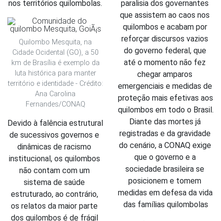
nos territórios quilombolas.
paralisia dos governantes 
que assistem ao caos nos 
quilombos e acabam por 
reforçar discursos vazios 
Quilombo Mesquita, na
do governo federal, que 
Cidade Ocidental (GO), a 50
até o momento não fez 
km de Brasília é exemplo da
luta histórica para manter
chegar amparos 
território e identidade - Crédito:
emergenciais e medidas de 
Ana Carolina
proteção mais efetivas aos 
Fernandes/CONAQ
quilombos em todo o Brasil. 
Diante das mortes já 
Devido à falência estrutural 
registradas e da gravidade 
de sucessivos governos e 
do cenário, a CONAQ exige 
dinâmicas de racismo 
que o governo e a 
institucional, os quilombos 
sociedade brasileira se 
não contam com um 
posicionem e tomem 
sistema de saúde 
medidas em defesa da vida 
estruturado, ao contrário, 
das famílias quilombolas
os relatos da maior parte 
dos quilombos é de frágil 