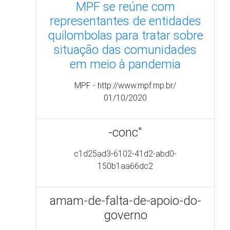
-conc"
c1d25ad3-6102-41d2-abd0-
150b1aa66dc2
amam-de-falta-de-apoio-do-
governo
cervo.socioambiental.org/acervo/n
do-estado-se-organizam-no-
combate-covid-19
Fachin manda União
distribuir testes de covid e