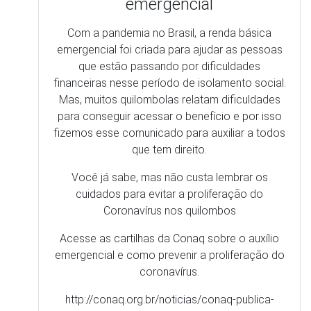
que tem direito.
Você já sabe, mas não custa lembrar os
cuidados para evitar a proliferação do
Coronavírus nos quilombos
Acesse as cartilhas da Conaq sobre o auxílio
emergencial e como prevenir a proliferação do
coronavírus.
http://conaq.org.br/noticias/conaq-publica-
novas-cartilhas-com-orientacoes-rela…
Sobre a plataforma
A plataforma ‘Observatório da Covid-19 nos Quilombos'’utiliza 
as seguintes fontes:
Casos monitorados, confirmados e óbitos quilombolas 