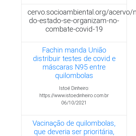
máscaras N95 entre
quilombolas
Istoé Dinheiro:
https://www.istoedinheiro.com.br
06/10/2021
Vacinação de quilombolas,
que deveria ser prioritária,
caminha a passos lentos
Portal Giro - https://portalgiro.com/
30/09/2021
No interior do país, acesso à
vacina de covid-19 mobiliza
quilombolas