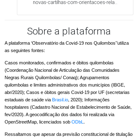
(Coordenação Nacional de Articulação das Comunidades 
Negras Rurais Quilombolas/ Conaq); Agrupamentos 
quilombolas e limites administrativos dos municípios (IBGE, 
abr/2020); Casos e óbitos gerais Covid-19 por UF (secretarias 
estaduais de saúde via 
Brasil.io
, 2020); Informações 
hospitalares (Cadastro Nacional de Estabelecimento de Saúde, 
fev/2020). A geocodificação dos dados foi realizada via 
OpenStreetMap, licenciados sob 
ODbL
. 
Ressaltamos que apesar da previsão constitucional de titulação 
dos territórios quilombolas, até hoje o Estado brasileiro não 
cumpriu seus deveres no que tange ao reconhecimento das 
comunidades e titulação de seus territórios tradicionais 
coletivos.
O IBGE realizou um amplo levantamento para identificar as 
localidades quilombolas em todo o Brasil. Esse levantamento, 
baseado no direito à autoidentificação da identidade quilombola, 
servirá de base para realização do primeiro censo demográfico 