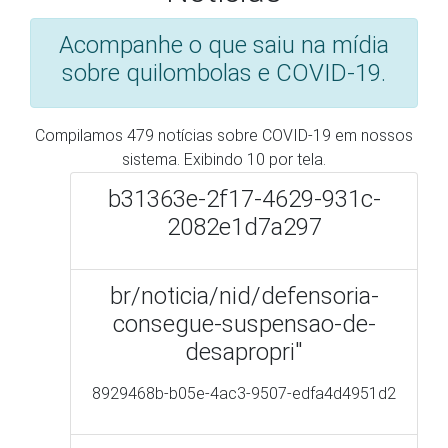
2082e1d7a297
br/noticia/nid/defensoria-
consegue-suspensao-de-
desapropri"
8929468b-b05e-4ac3-9507-edfa4d4951d2
MPF se reúne com
representantes de entidades
quilombolas para tratar sobre
situação das comunidades
em meio à pandemia
MPF - http://www.mpf.mp.br/
01/10/2020