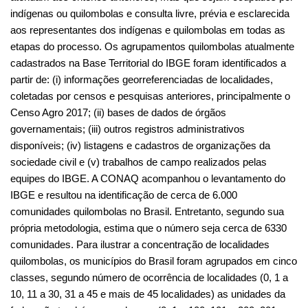
disponíveis; (iv) listagens e cadastros de organizações da 
sociedade civil e (v) trabalhos de campo realizados pelas 
equipes do IBGE. A CONAQ acompanhou o levantamento do 
IBGE e resultou na identificação de cerca de 6.000 
comunidades quilombolas no Brasil. Entretanto, segundo sua 
própria metodologia, estima que o número seja cerca de 6330 
comunidades. Para ilustrar a concentração de localidades 
quilombolas, os municípios do Brasil foram agrupados em cinco 
classes, segundo número de ocorrência de localidades (0, 1 a 
10, 11 a 30, 31 a 45 e mais de 45 localidades) as unidades da 
federação também, nas classes (0, 1 a 100, 101 a 200, 201 a 
800, mais de 800 localidades).
Foto da testeira: Casa de pau a pique no Quilombo de 
Ivaporunduva, Vale do Ribeira (SP). Crédito: Louro Cunha/ISA.
Contato: 
quilombosemcovid@socioambiental.org