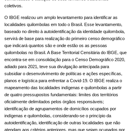
adiado para 2021, teve sua divulgação antecipada para 
subsidiar o desenvolvimento de políticas e ações específicas, 
planos e logística para enfrentar a Covid-19. O IBGE realiza o 
mapeamento das localidades indígenas e quilombolas a partir 
de quatro pressupostos fundamentais: limites dos territórios 
oficialmente delimitados pelos órgãos responsáveis; 
identificação de agrupamentos de domicílios ocupados por 
indígenas e quilombolas, considerando-se o princípio da 
autoidentificação, identificação de outras localidades que não 
atendam aos critérios anteriores, mas que sejam ocupados por 
indígenas ou quilombolas e consulta livre, prévia e esclarecida 
aos representantes dos indígenas e quilombolas em todas as 
etapas do processo. Os agrupamentos quilombolas atualmente 
cadastrados na Base Territorial do IBGE foram identificados a 
partir de: (i) informações georreferenciadas de localidades, 
coletadas por censos e pesquisas anteriores, principalmente o 
Censo Agro 2017; (ii) bases de dados de órgãos 
governamentais; (iii) outros registros administrativos 