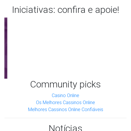
Iniciativas: confira e apoie!
Community picks
Anterior
Próxi
Casino Online
Os Melhores Cassinos Online
Melhores Cassinos Online Confiáveis
Notícias
Acompanhe o que saiu na mídia
sobre quilombolas e COVID-19.
Compilamos 479 notícias sobre COVID-19 em nossos
sistema. Exibindo 10 por tela.
Instituto Socioambiental