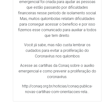
cuidados para evitar a proliferação do
Coronavírus nos quilombos
Acesse as cartilhas da Conaq sobre o auxílio
emergencial e como prevenir a proliferação do
coronavírus.
http://conaq.org.br/noticias/conaq-publica-
novas-cartilhas-com-orientacoes-rela…
Sobre a plataforma
A plataforma ‘Observatório da Covid-19 nos Quilombos'’utiliza 
as seguintes fontes:
Casos monitorados, confirmados e óbitos quilombolas 
(Coordenação Nacional de Articulação das Comunidades 
Negras Rurais Quilombolas/ Conaq); Agrupamentos 