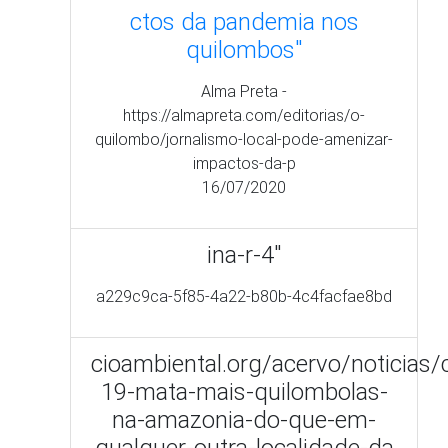
ina-r-4"
a229c9ca-5f85-4a22-b80b-4c4facfae8bd
cioambiental.org/acervo/noticias/
19-mata-mais-quilombolas-
na-amazonia-do-que-em-
qualquer-outra-localidade-da
STF julga nesta sexta (12)
ajuda negada por Bolsonaro
aos quilombolas na
pandemia
Brasil de Fato -