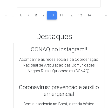
Acompanhe as redes sociais da Coordenação
Nacional de Articulação das Comunidades
Negras Rurais Quilombolas (CONAQ).
Coronavírus: prevenção e auxílio
emergencial
Com a pandemia no Brasil, a renda básica
emergencial foi criada para ajudar as pessoas
que estão passando por dificuldades
financeiras nesse período de isolamento social.
Mas, muitos quilombolas relatam dificuldades
para conseguir acessar o benefício e por isso
fizemos esse comunicado para auxiliar a todos
que tem direito.
Você já sabe, mas não custa lembrar os