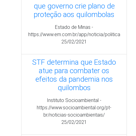
atue para combater os
efeitos da pandemia nos
quilombos
Instituto Socioambiental -
https://www.socioambiental.org/pt-
br/noticias-socioambientais/
25/02/2021
ctos da pandemia nos
quilombos"
Alma Preta -
https://almapreta.com/editorias/o-
quilombo/jornalismo-local-pode-amenizar-
impactos-da-p
16/07/2020