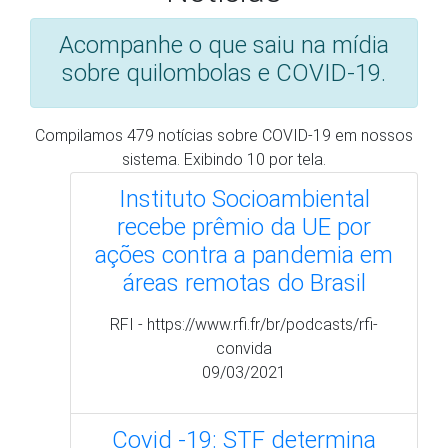
recebe prêmio da UE por
ações contra a pandemia em
áreas remotas do Brasil
RFI - https://www.rfi.fr/br/podcasts/rfi-
convida
09/03/2021
Covid -19: STF determina
que governo crie plano de
proteção aos quilombolas
Estado de Minas -
https://www.em.com.br/app/noticia/politica
25/02/2021
STF determina que Estado