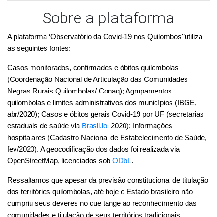
quilombolas e limites administrativos dos municípios (IBGE, 
abr/2020); Casos e óbitos gerais Covid-19 por UF (secretarias 
estaduais de saúde via 
Brasil.io
, 2020); Informações 
hospitalares (Cadastro Nacional de Estabelecimento de Saúde, 
fev/2020). A geocodificação dos dados foi realizada via 
OpenStreetMap, licenciados sob 
ODbL
. 
Ressaltamos que apesar da previsão constitucional de titulação 
dos territórios quilombolas, até hoje o Estado brasileiro não 
cumpriu seus deveres no que tange ao reconhecimento das 
comunidades e titulação de seus territórios tradicionais 
coletivos.
O IBGE realizou um amplo levantamento para identificar as 
localidades quilombolas em todo o Brasil. Esse levantamento, 
baseado no direito à autoidentificação da identidade quilombola, 
servirá de base para realização do primeiro censo demográfico 
que indicará quantos são e onde estão os as pessoas 
quilombolas no Brasil. A Base Territorial Censitária do IBGE, que 
encontra-se em consolidação para o Censo Demográfico 2020, 