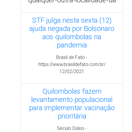
https://www.brasildefato.com.br/
12/02/2021
Quilombolas fazem
levantamento populacional
para implementar vacinação
prioritária
Século Diário -
https://www.seculodiario.com.br/index.php
11/02/2021
Covid-19 se alastra em
comunidades tradicionais da
Amazônia
Rede Pará - https://redepara.com.br/