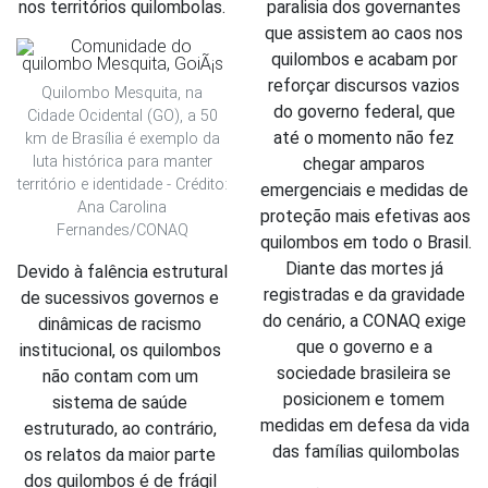
nos territórios quilombolas.
paralisia dos governantes 
que assistem ao caos nos 
quilombos e acabam por 
reforçar discursos vazios 
Quilombo Mesquita, na
do governo federal, que 
Cidade Ocidental (GO), a 50
até o momento não fez 
km de Brasília é exemplo da
luta histórica para manter
chegar amparos 
território e identidade - Crédito:
emergenciais e medidas de 
Ana Carolina
proteção mais efetivas aos 
Fernandes/CONAQ
quilombos em todo o Brasil. 
Diante das mortes já 
Devido à falência estrutural 
registradas e da gravidade 
de sucessivos governos e 
do cenário, a CONAQ exige 
dinâmicas de racismo 
que o governo e a 
institucional, os quilombos 
sociedade brasileira se 
não contam com um 
posicionem e tomem 
sistema de saúde 
medidas em defesa da vida 
estruturado, ao contrário, 
das famílias quilombolas
os relatos da maior parte 
dos quilombos é de frágil 