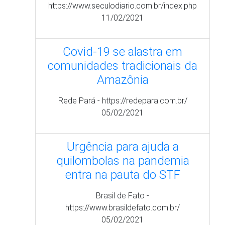
05/02/2021
Urgência para ajuda a
quilombolas na pandemia
entra na pauta do STF
Brasil de Fato -
https://www.brasildefato.com.br/
05/02/2021
Paginação
ira
Página
‹‹
…
Page
6
Page
7
Page
8
Page
9
Página
10
Page
11
Page
12
Page
13
Page
14
…
P
››
na
anterior
atual
pá
Destaques
CONAQ no instagram!!